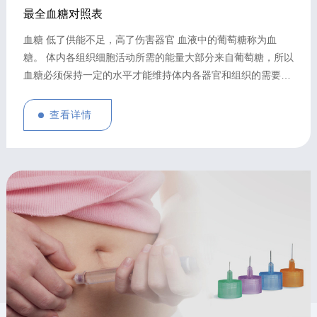
最全血糖对照表
血糖 低了供能不足，高了伤害器官 血液中的葡萄糖称为血
糖。 体内各组织细胞活动所需的能量大部分来自葡萄糖，所以
血糖必须保持一定的水平才能维持体内各器官和组织的需要。
低血糖会引起记忆力减退、反应迟钝、痴呆、昏迷，直至危及
生命。部分患者诱发脑血管意外，心律失常及心肌梗塞。 高血
查看详情
糖会引起大血管病变。