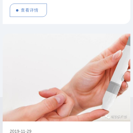
知识产权创新创意大赛，并于139项创新项目，共926件涉评
专利中脱颖获奖。
查看详情
2019
-
11
-
29