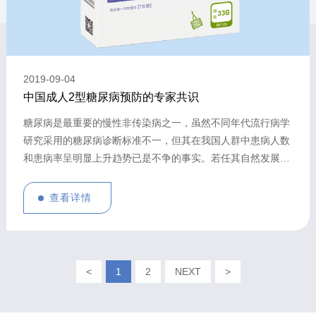
2019
-
09
-
04
中国成人2型糖尿病预防的专家共识
​糖尿病是最重要的慢性非传染病之一，虽然不同年代流行病学
研究采用的糖尿病诊断标准不一，但其在我国人群中患病人数
和患病率呈明显上升趋势已是不争的事实。若任其自然发展，
我国将面对因糖尿病及其并发症带来的严重健康、医疗支出与
社会公共卫生问题，有效预防糖尿病的发生(即糖尿病的一级
查看详情
预防)是亟待解决且意义重大之事。
<
1
2
NEXT
>