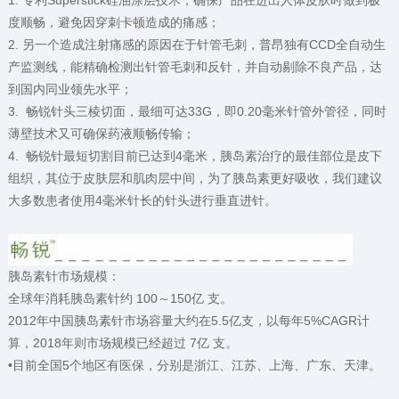
1. 专利Superstick硅油涂层技术，确保产品在进出人体皮肤时做到极
度顺畅，避免因穿刺卡顿造成的痛感；
2. 另一个造成注射痛感的原因在于针管毛刺，普昂独有CCD全自动生
产监测线，能精确检测出针管毛刺和反针，并自动剔除不良产品，达
到国内同业领先水平；
3. 畅锐针头三棱切面，最细可达33G，即0.20毫米针管外管径，同时
薄壁技术又可确保药液顺畅传输；
4. 畅锐针最短切割目前已达到4毫米，胰岛素治疗的最佳部位是皮下
组织，其位于皮肤层和肌肉层中间，为了胰岛素更好吸收，我们建议
大多数患者使用4毫米针长的针头进行垂直进针。
胰岛素针市场规模：
全球年消耗胰岛素针约 100～150亿 支。
2012年中国胰岛素针市场容量大约在5.5亿支，以每年5%CAGR计
算，2018年则市场规模已经超过 7亿 支。
•目前全国5个地区有医保，分别是浙江、江苏、上海、广东、天津。