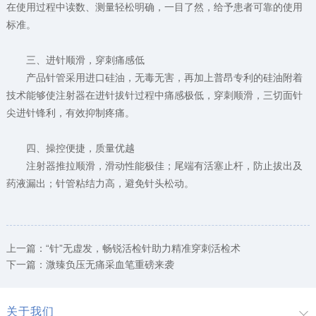
在使用过程中读数、测量轻松明确，一目了然，给予患者可靠的使用
标准。
三、进针顺滑，穿刺痛感低
产品针管采用进口硅油，无毒无害，再加上普昂专利的硅油附着
技术能够使注射器在进针拔针过程中痛感极低，穿刺顺滑，三切面针
尖进针锋利，有效抑制疼痛。
四、操控便捷，质量优越
注射器推拉顺滑，滑动性能极佳；尾端有活塞止杆，防止拔出及
药液漏出；针管粘结力高，避免针头松动。
上一篇：
“针”无虚发，畅锐活检针助力精准穿刺活检术
下一篇：
溦臻负压无痛采血笔重磅来袭
关于我们